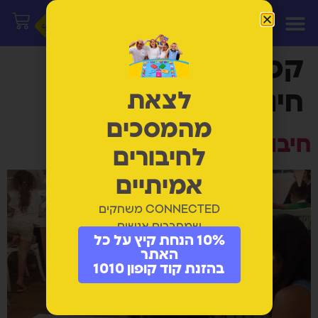
לתוכן
קטגוריה:
משחקים
חינוכיים
לצאת
מהמסכים
חיבור וחוסן משפחתי
לחיבורים
אמיתיים
CONNECTED משחקים
שמחברים אנשים
10% הנחת קיץ על כל
האתר
בהזנת קוד קופון 1010