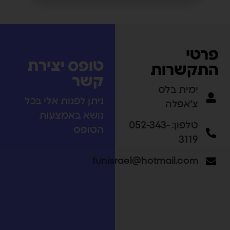
פרטי
טופס יצירת
התקשרות
קשר
ימית בלס
ניתן לפנות אלי בכל
צ'אפלה
נושא באמצעות
טלפון: 052-343-
הטופס
3119
funisrael@hotmail.com