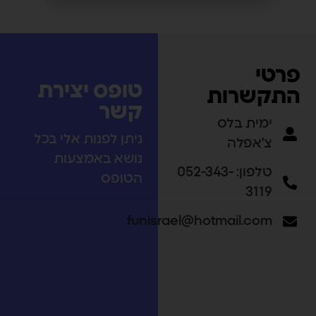
פרטי
טופס יצירת
התקשרות
קשר
ימית בלס
ניתן לפנות אלי בכל
צ'אפלה
נושא באמצעות
טלפון: 052-343-
הטופס
3119
funisrael@hotmail.com