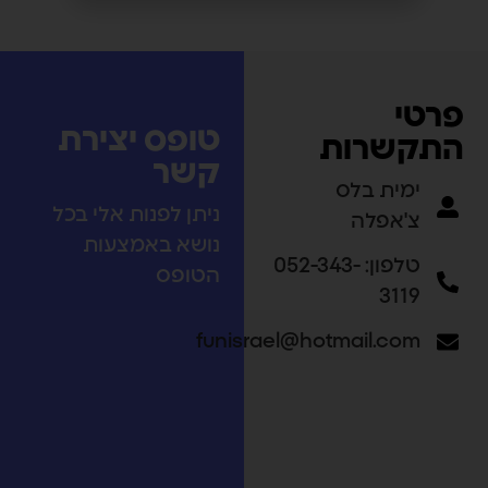
פרטי
טופס יצירת
התקשרות
קשר
ימית בלס
ניתן לפנות אלי בכל
צ'אפלה
נושא באמצעות
טלפון: 052-343-
הטופס
3119
funisrael@hotmail.com