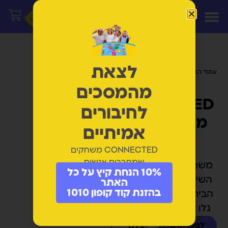
לצאת
עמוד הבית
/ מוצרים המתויגים “משחק
קופסא”
מהמסכים
CONNECTED
לחיבורים
משחקי חיבור
אמיתיים
וצחוק
CONNECTED משחקים
שמחברים אנשים
משחקים שמחזירים את
10% הנחת קיץ על כל
השיחה, הצחוק והחיבור
האתר
בהזנת קוד קופון 1010
הביתה. לכל גיל משחק -
גלו את המשחק שלכם.
למשחקים
יצירת