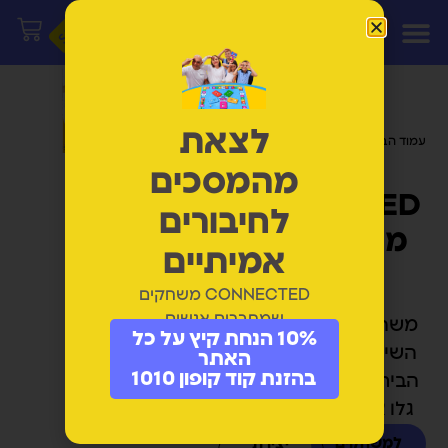
לצאת
עמוד הבית
/ מוצרים המתויגים “משחק
קופסה”
מהמסכים
CONNECTED
לחיבורים
משחקי חיבור
אמיתיים
וצחוק
CONNECTED משחקים
שמחברים אנשים
משחקים שמחזירים את
10% הנחת קיץ על כל
השיחה, הצחוק והחיבור
האתר
בהזנת קוד קופון 1010
הביתה. לכל גיל משחק -
גלו את המשחק שלכם.
למשחקים
יצירת