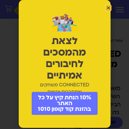
לצאת
עמוד הבית
/ מוצרים המתויגים “רוח”
מהמסכים
CONNECTED
לחיבורים
משחקי חיבור
וצחוק
אמיתיים
CONNECTED משחקים
משחקים שמחזירים את
שמחברים אנשים
השיחה, הצחוק והחיבור
10% הנחת קיץ על כל
האתר
הביתה. לכל גיל משחק -
בהזנת קוד קופון 1010
גלו את המשחק שלכם.
למשחקים
יצירת
קשר