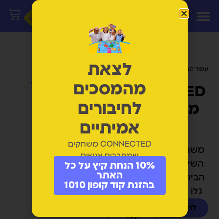
לצאת
עמוד הבית
/ מוצרים המתויגים “תמיכה”
מהמסכים
CONNECTED
לחיבורים
משחקי חיבור
וצחוק
אמיתיים
CONNECTED משחקים
משחקים שמחזירים את
שמחברים אנשים
השיחה, הצחוק והחיבור
10% הנחת קיץ על כל
האתר
הביתה. לכל גיל משחק -
בהזנת קוד קופון 1010
גלו את המשחק שלכם.
למשחקים
יצירת
קשר