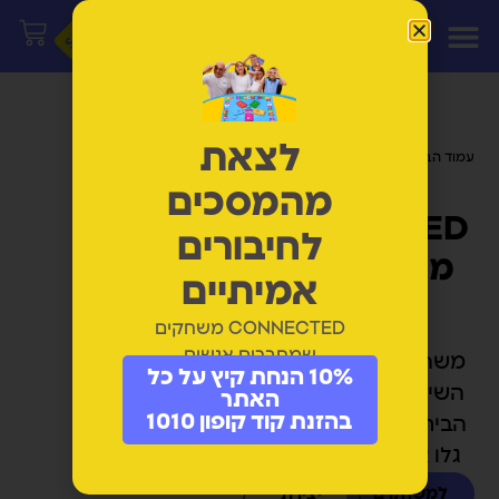
לצאת
עמוד הבית
/ מוצרים המתויגים
“תקשורת מקרבת”
מהמסכים
CONNECTED
לחיבורים
משחקי חיבור
אמיתיים
וצחוק
CONNECTED משחקים
שמחברים אנשים
משחקים שמחזירים את
10% הנחת קיץ על כל
השיחה, הצחוק והחיבור
האתר
בהזנת קוד קופון 1010
הביתה. לכל גיל משחק -
גלו את המשחק שלכם.
למשחקים
יצירת